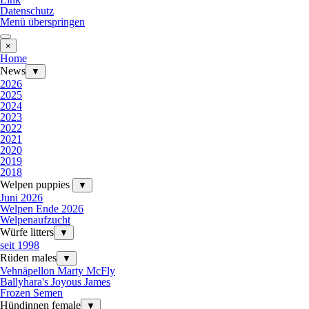
Datenschutz
Menü überspringen
×
Home
News
▼
2026
2025
2024
2023
2022
2021
2020
2019
2018
Welpen puppies
▼
Juni 2026
Welpen Ende 2026
Welpenaufzucht
Würfe litters
▼
seit 1998
Rüden males
▼
Vehnäpellon Marty McFly
Ballyhara's Joyous James
Frozen Semen
Hündinnen female
▼