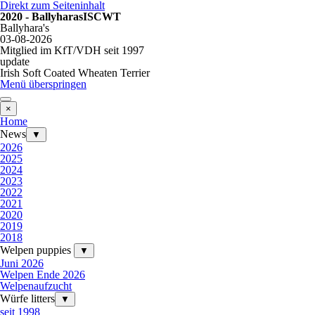
Direkt zum Seiteninhalt
2020 - BallyharasISCWT
Ballyhara's
03-08-2026
Mitglied im KfT/VDH seit 1997
update
Irish Soft Coated Wheaten Terrier
Menü überspringen
×
Home
News
▼
2026
2025
2024
2023
2022
2021
2020
2019
2018
Welpen puppies
▼
Juni 2026
Welpen Ende 2026
Welpenaufzucht
Würfe litters
▼
seit 1998