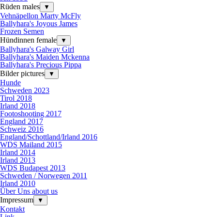
Rüden males
▼
Vehnäpellon Marty McFly
Ballyhara's Joyous James
Frozen Semen
Hündinnen female
▼
Ballyhara's Galway Girl
Ballyhara's Maiden Mckenna
Ballyhara's Precious Pippa
Bilder pictures
▼
Hunde
Schweden 2023
Tirol 2018
Irland 2018
Footoshooting 2017
England 2017
Schweiz 2016
England/Schottland/Irland 2016
WDS Mailand 2015
Irland 2014
Irland 2013
WDS Budapest 2013
Schweden / Norwegen 2011
Irland 2010
Über Uns about us
Impressum
▼
Kontakt
Link