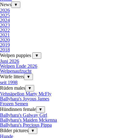
News
▼
2026
2025
2024
2023
2022
2021
2020
2019
2018
Welpen puppies
▼
Juni 2026
Welpen Ende 2026
Welpenaufzucht
Würfe litters
▼
seit 1998
Rüden males
▼
Vehnäpellon Marty McFly
Ballyhara's Joyous James
Frozen Semen
Hündinnen female
▼
Ballyhara's Galway Girl
Ballyhara's Maiden Mckenna
Ballyhara's Precious Pippa
Bilder pictures
▼
Hunde