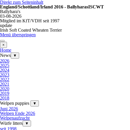
Direkt zum Seiteninhalt
England/Schottland/Irland 2016 - BallyharasISCWT
Ballyhara's
03-08-2026
Mitglied im KfT/VDH seit 1997
update
Irish Soft Coated Wheaten Terrier
Menü überspringen
×
Home
News
▼
2026
2025
2024
2023
2022
2021
2020
2019
2018
Welpen puppies
▼
Juni 2026
Welpen Ende 2026
Welpenaufzucht
Würfe litters
▼
seit 1998