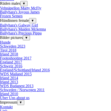
Rüden males
▼
Vehnäpellon Marty McFly
Ballyhara's Joyous James
Frozen Semen
Hündinnen female
▼
Ballyhara's Galway Girl
Ballyhara's Maiden Mckenna
Ballyhara's Precious Pippa
Bilder pictures
▼
Hunde
Schweden 2023
Tirol 2018
Irland 2018
Footoshooting 2017
England 2017
Schweiz 2016
England/Schottland/Irland 2016
WDS Mailand 2015
Irland 2014
Irland 2013
WDS Budapest 2013
Schweden / Norwegen 2011
Irland 2010
Über Uns about us
Impressum
▼
Kontakt
Link