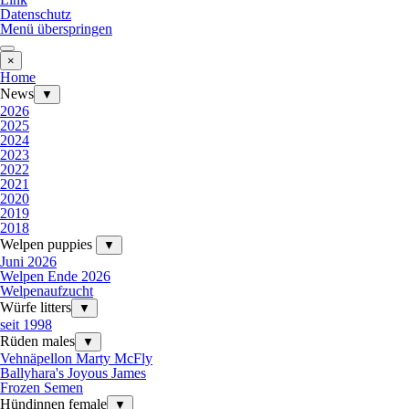
Datenschutz
Menü überspringen
×
Home
News
▼
2026
2025
2024
2023
2022
2021
2020
2019
2018
Welpen puppies
▼
Juni 2026
Welpen Ende 2026
Welpenaufzucht
Würfe litters
▼
seit 1998
Rüden males
▼
Vehnäpellon Marty McFly
Ballyhara's Joyous James
Frozen Semen
Hündinnen female
▼