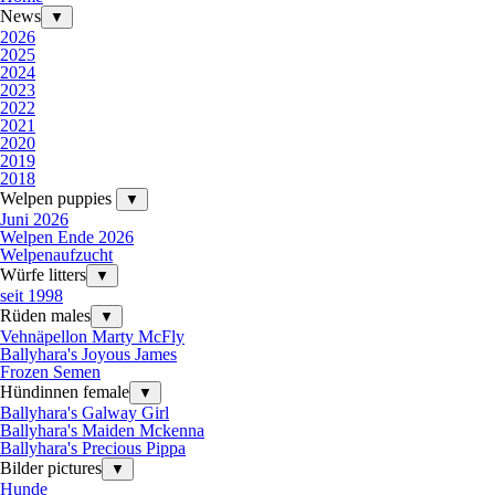
News
▼
2026
2025
2024
2023
2022
2021
2020
2019
2018
Welpen puppies
▼
Juni 2026
Welpen Ende 2026
Welpenaufzucht
Würfe litters
▼
seit 1998
Rüden males
▼
Vehnäpellon Marty McFly
Ballyhara's Joyous James
Frozen Semen
Hündinnen female
▼
Ballyhara's Galway Girl
Ballyhara's Maiden Mckenna
Ballyhara's Precious Pippa
Bilder pictures
▼
Hunde