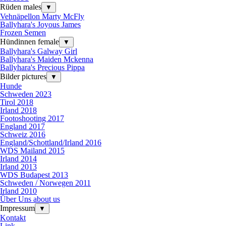
Rüden males
▼
Vehnäpellon Marty McFly
Ballyhara's Joyous James
Frozen Semen
Hündinnen female
▼
Ballyhara's Galway Girl
Ballyhara's Maiden Mckenna
Ballyhara's Precious Pippa
Bilder pictures
▼
Hunde
Schweden 2023
Tirol 2018
Irland 2018
Footoshooting 2017
England 2017
Schweiz 2016
England/Schottland/Irland 2016
WDS Mailand 2015
Irland 2014
Irland 2013
WDS Budapest 2013
Schweden / Norwegen 2011
Irland 2010
Über Uns about us
Impressum
▼
Kontakt
Link