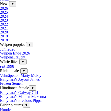
News
▼
2026
2025
2024
2023
2022
2021
2020
2019
2018
Welpen puppies
▼
Juni 2026
Welpen Ende 2026
Welpenaufzucht
Würfe litters
▼
seit 1998
Rüden males
▼
Vehnäpellon Marty McFly
Ballyhara's Joyous James
Frozen Semen
Hündinnen female
▼
Ballyhara's Galway Girl
Ballyhara's Maiden Mckenna
Ballyhara's Precious Pippa
Bilder pictures
▼
Hunde