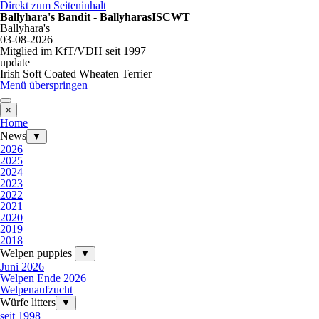
Direkt zum Seiteninhalt
Ballyhara's Bandit - BallyharasISCWT
Ballyhara's
03-08-2026
Mitglied im KfT/VDH seit 1997
update
Irish Soft Coated Wheaten Terrier
Menü überspringen
×
Home
News
▼
2026
2025
2024
2023
2022
2021
2020
2019
2018
Welpen puppies
▼
Juni 2026
Welpen Ende 2026
Welpenaufzucht
Würfe litters
▼
seit 1998