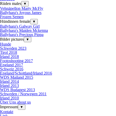
Rüden males
▼
Vehnäpellon Marty McFly
Ballyhara's Joyous James
Frozen Semen
Hündinnen female
▼
Ballyhara's Galway Girl
Ballyhara's Maiden Mckenna
Ballyhara's Precious Pippa
Bilder pictures
▼
Hunde
Schweden 2023
Tirol 2018
Irland 2018
Footoshooting 2017
England 2017
Schweiz 2016
England/Schottland/Irland 2016
WDS Mailand 2015
Irland 2014
Irland 2013
WDS Budapest 2013
Schweden / Norwegen 2011
Irland 2010
Über Uns about us
Impressum
▼
Kontakt
Link