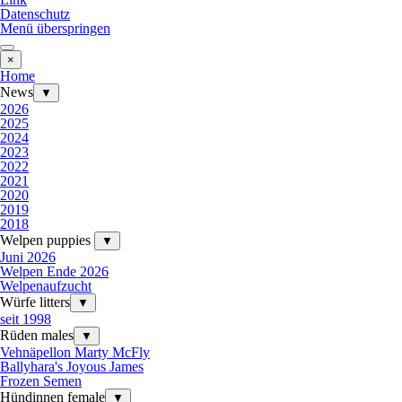
Datenschutz
Menü überspringen
×
Home
News
▼
2026
2025
2024
2023
2022
2021
2020
2019
2018
Welpen puppies
▼
Juni 2026
Welpen Ende 2026
Welpenaufzucht
Würfe litters
▼
seit 1998
Rüden males
▼
Vehnäpellon Marty McFly
Ballyhara's Joyous James
Frozen Semen
Hündinnen female
▼