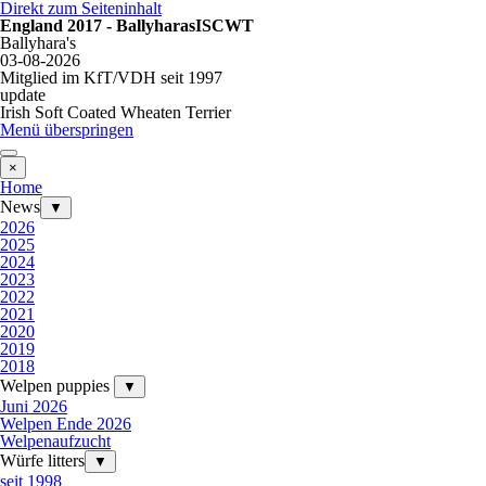
Direkt zum Seiteninhalt
England 2017 - BallyharasISCWT
Ballyhara's
03-08-2026
Mitglied im KfT/VDH seit 1997
update
Irish Soft Coated Wheaten Terrier
Menü überspringen
×
Home
News
▼
2026
2025
2024
2023
2022
2021
2020
2019
2018
Welpen puppies
▼
Juni 2026
Welpen Ende 2026
Welpenaufzucht
Würfe litters
▼
seit 1998