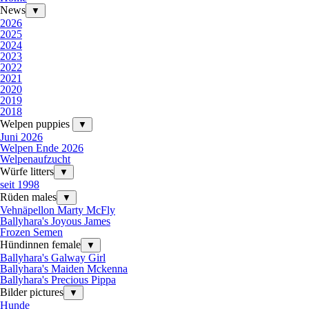
News
▼
2026
2025
2024
2023
2022
2021
2020
2019
2018
Welpen puppies
▼
Juni 2026
Welpen Ende 2026
Welpenaufzucht
Würfe litters
▼
seit 1998
Rüden males
▼
Vehnäpellon Marty McFly
Ballyhara's Joyous James
Frozen Semen
Hündinnen female
▼
Ballyhara's Galway Girl
Ballyhara's Maiden Mckenna
Ballyhara's Precious Pippa
Bilder pictures
▼
Hunde