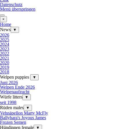
Datenschutz
Menü überspringen
×
Home
News
▼
2026
2025
2024
2023
2022
2021
2020
2019
2018
Welpen puppies
▼
Juni 2026
Welpen Ende 2026
Welpenaufzucht
Würfe litters
▼
seit 1998
Rüden males
▼
Vehnäpellon Marty McFly
Ballyhara's Joyous James
Frozen Semen
Hündinnen female
▼