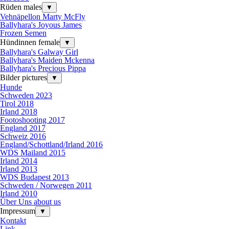
Rüden males
▼
Vehnäpellon Marty McFly
Ballyhara's Joyous James
Frozen Semen
Hündinnen female
▼
Ballyhara's Galway Girl
Ballyhara's Maiden Mckenna
Ballyhara's Precious Pippa
Bilder pictures
▼
Hunde
Schweden 2023
Tirol 2018
Irland 2018
Footoshooting 2017
England 2017
Schweiz 2016
England/Schottland/Irland 2016
WDS Mailand 2015
Irland 2014
Irland 2013
WDS Budapest 2013
Schweden / Norwegen 2011
Irland 2010
Über Uns about us
Impressum
▼
Kontakt
Link