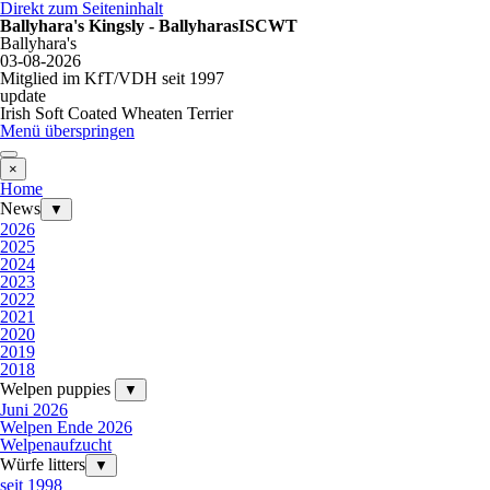
Direkt zum Seiteninhalt
Ballyhara's Kingsly - BallyharasISCWT
Ballyhara's
03-08-2026
Mitglied im KfT/VDH seit 1997
update
Irish Soft Coated Wheaten Terrier
Menü überspringen
×
Home
News
▼
2026
2025
2024
2023
2022
2021
2020
2019
2018
Welpen puppies
▼
Juni 2026
Welpen Ende 2026
Welpenaufzucht
Würfe litters
▼
seit 1998