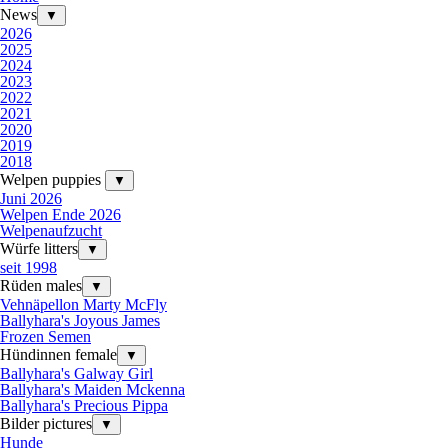
News
▼
2026
2025
2024
2023
2022
2021
2020
2019
2018
Welpen puppies
▼
Juni 2026
Welpen Ende 2026
Welpenaufzucht
Würfe litters
▼
seit 1998
Rüden males
▼
Vehnäpellon Marty McFly
Ballyhara's Joyous James
Frozen Semen
Hündinnen female
▼
Ballyhara's Galway Girl
Ballyhara's Maiden Mckenna
Ballyhara's Precious Pippa
Bilder pictures
▼
Hunde