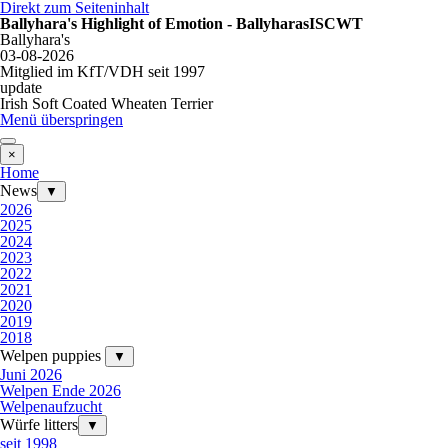
Direkt zum Seiteninhalt
Ballyhara's Highlight of Emotion - BallyharasISCWT
Ballyhara's
03-08-2026
Mitglied im KfT/VDH seit 1997
update
Irish Soft Coated Wheaten Terrier
Menü überspringen
×
Home
News
▼
2026
2025
2024
2023
2022
2021
2020
2019
2018
Welpen puppies
▼
Juni 2026
Welpen Ende 2026
Welpenaufzucht
Würfe litters
▼
seit 1998