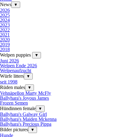
News
▼
2026
2025
2024
2023
2022
2021
2020
2019
2018
Welpen puppies
▼
Juni 2026
Welpen Ende 2026
Welpenaufzucht
Würfe litters
▼
seit 1998
Rüden males
▼
Vehnäpellon Marty McFly
Ballyhara's Joyous James
Frozen Semen
Hündinnen female
▼
Ballyhara's Galway Girl
Ballyhara's Maiden Mckenna
Ballyhara's Precious Pippa
Bilder pictures
▼
Hunde