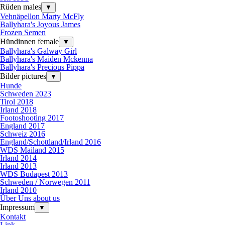
Rüden males
▼
Vehnäpellon Marty McFly
Ballyhara's Joyous James
Frozen Semen
Hündinnen female
▼
Ballyhara's Galway Girl
Ballyhara's Maiden Mckenna
Ballyhara's Precious Pippa
Bilder pictures
▼
Hunde
Schweden 2023
Tirol 2018
Irland 2018
Footoshooting 2017
England 2017
Schweiz 2016
England/Schottland/Irland 2016
WDS Mailand 2015
Irland 2014
Irland 2013
WDS Budapest 2013
Schweden / Norwegen 2011
Irland 2010
Über Uns about us
Impressum
▼
Kontakt
Link