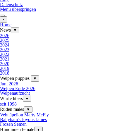
Datenschutz
Menü überspringen
×
Home
News
▼
2026
2025
2024
2023
2022
2021
2020
2019
2018
Welpen puppies
▼
Juni 2026
Welpen Ende 2026
Welpenaufzucht
Würfe litters
▼
seit 1998
Rüden males
▼
Vehnäpellon Marty McFly
Ballyhara's Joyous James
Frozen Semen
Hündinnen female
▼