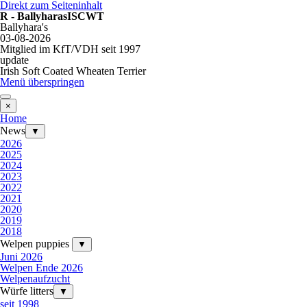
Direkt zum Seiteninhalt
R - BallyharasISCWT
Ballyhara's
03-08-2026
Mitglied im KfT/VDH seit 1997
update
Irish Soft Coated Wheaten Terrier
Menü überspringen
×
Home
News
▼
2026
2025
2024
2023
2022
2021
2020
2019
2018
Welpen puppies
▼
Juni 2026
Welpen Ende 2026
Welpenaufzucht
Würfe litters
▼
seit 1998