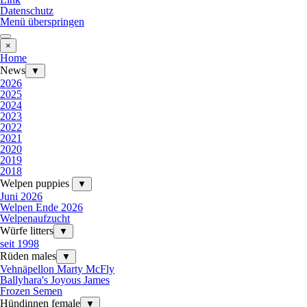
Datenschutz
Menü überspringen
×
Home
News
▼
2026
2025
2024
2023
2022
2021
2020
2019
2018
Welpen puppies
▼
Juni 2026
Welpen Ende 2026
Welpenaufzucht
Würfe litters
▼
seit 1998
Rüden males
▼
Vehnäpellon Marty McFly
Ballyhara's Joyous James
Frozen Semen
Hündinnen female
▼