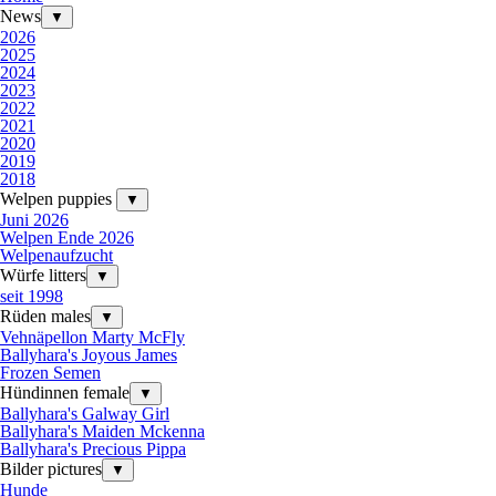
News
▼
2026
2025
2024
2023
2022
2021
2020
2019
2018
Welpen puppies
▼
Juni 2026
Welpen Ende 2026
Welpenaufzucht
Würfe litters
▼
seit 1998
Rüden males
▼
Vehnäpellon Marty McFly
Ballyhara's Joyous James
Frozen Semen
Hündinnen female
▼
Ballyhara's Galway Girl
Ballyhara's Maiden Mckenna
Ballyhara's Precious Pippa
Bilder pictures
▼
Hunde