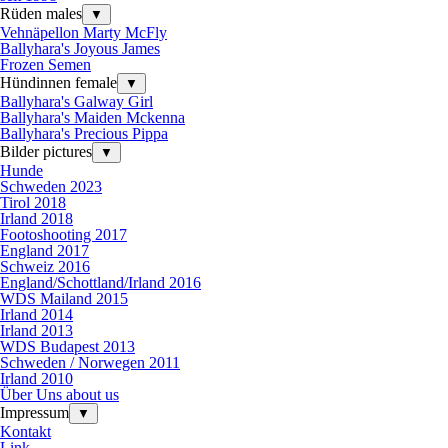
Rüden males
▼
Vehnäpellon Marty McFly
Ballyhara's Joyous James
Frozen Semen
Hündinnen female
▼
Ballyhara's Galway Girl
Ballyhara's Maiden Mckenna
Ballyhara's Precious Pippa
Bilder pictures
▼
Hunde
Schweden 2023
Tirol 2018
Irland 2018
Footoshooting 2017
England 2017
Schweiz 2016
England/Schottland/Irland 2016
WDS Mailand 2015
Irland 2014
Irland 2013
WDS Budapest 2013
Schweden / Norwegen 2011
Irland 2010
Über Uns about us
Impressum
▼
Kontakt
Link